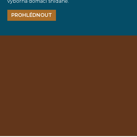
výborná domácí snídaně.
PROHLÉDNOUT